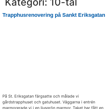
Kategori:
10-tal
Meny
Trapphusrenovering på Sankt Eriksgatan
Bli en Alvikar
På St. Eriksgatan färgsatte och målade vi
gårdstrapphuset och gatuhuset. Väggarna i entrén
marmorerade vi i en ljusgrön marmor. Taket har fått en