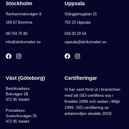
Stockholm
Uppsala
Ranhammarsvägen 9
Stångjärnsgatan 15
168 67 Bromma
753 23 Uppsala
08-704 75 80
018-30 20 54
info@alviksmaleri.se
uppsala@alviksmaleri.se
Väst (Göteborg)
Certifieringar
Besöksadress:
Vi har varit först ut i branschen
Bokvägen 1B
med att ISO-certifiera oss i
472 95 Varekil
Kvalitet 1996 och sedan i Miljö
1999. ISO-certifiering av
Postadress:
arbetsmiljön skedde 2018.
Svanviksvägen 35
472 95 Varekil