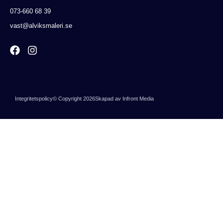
073-660 68 39
vast@alviksmaleri.se
Integritetspolicy
© Copyright 2026
Skapad av Infront Media