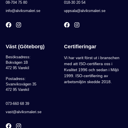
08-704 75 80
018-30 20 54
info@alviksmaleri.se
uppsala@alviksmaleri.se
Väst (Göteborg)
Certifieringar
Besöksadress:
Vi har varit först ut i branschen
Bokvägen 1B
med att ISO-certifiera oss i
472 95 Varekil
Kvalitet 1996 och sedan i Miljö
1999. ISO-certifiering av
Postadress:
arbetsmiljön skedde 2018.
Svanviksvägen 35
472 95 Varekil
073-660 68 39
vast@alviksmaleri.se